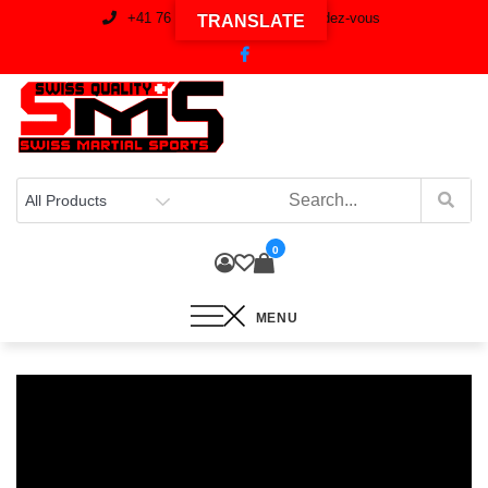
+41 76 537 59 97
Sur rendez-vous
TRANSLATE
0
MENU