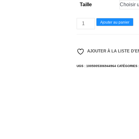
CHF 28.00.
CHF 2
Taille
quantité
Ajouter au panier
de
T-
shirt
AJOUTER À LA LISTE D’E
No
boxing-
UGS :
1005005306944964
CATÉGORIES 
No
life