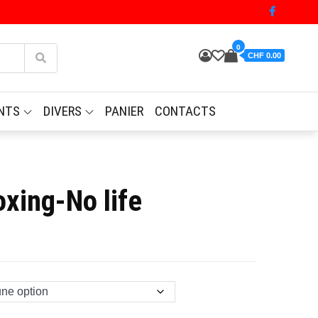
0
CHF 0.00
NTS
DIVERS
PANIER
CONTACTS
oxing-No life
l