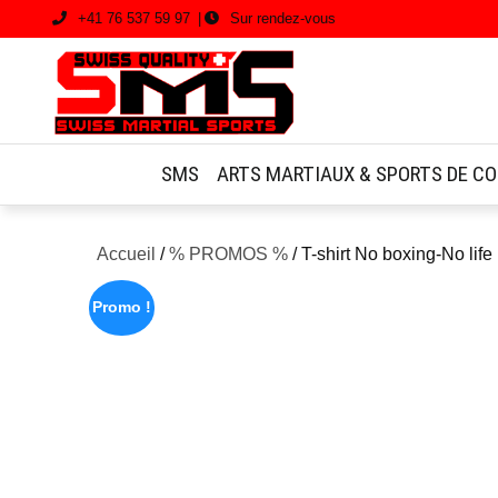
Skip
+41 76 537 59 97
Sur rendez-vous
to
content
SMS
ARTS MARTIAUX & SPORTS DE C
Accueil
/
% PROMOS %
/ T-shirt No boxing-No life
Promo !