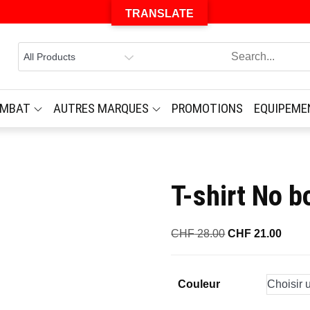
TRANSLATE
OMBAT
AUTRES MARQUES
PROMOTIONS
EQUIPEME
T-shirt No b
Le
Le
CHF
28.00
CHF
21.00
prix
prix
initial
actue
Couleur
était :
est :