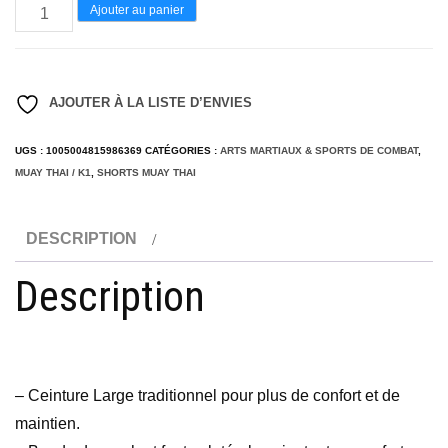
quantité
Ajouter au panier
de
Short
de
AJOUTER À LA LISTE D’ENVIES
boxe
Muay
UGS :
1005004815986369
CATÉGORIES :
ARTS MARTIAUX & SPORTS DE COMBAT
,
MUAY THAI / K1
,
SHORTS MUAY THAI
Thai
DESCRIPTION
Description
– Ceinture Large traditionnel pour plus de confort et de
maintien.