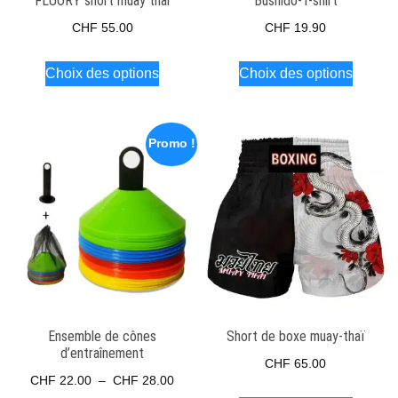
FLUORY short muay thai
Bushido-T-shirt
CHF
55.00
CHF
19.90
Ce
Ce
Choix des options
Choix des options
produit
produit
a
a
plusieurs
plusieu
Promo !
variations.
variati
Les
Les
options
options
peuvent
peuven
être
être
choisies
choisie
sur
sur
la
la
Ensemble de cônes
Short de boxe muay-thaï
d’entraînement
page
page
CHF
65.00
Plage
du
du
CHF
22.00
–
CHF
28.00
Ce