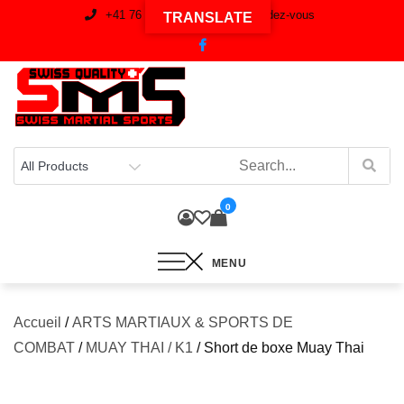
Skip
+41 76 537 59 97
Sur rendez-vous
TRANSLATE
to
content
0
MENU
Accueil
/
ARTS MARTIAUX & SPORTS DE
COMBAT
/
MUAY THAI / K1
/ Short de boxe Muay Thai